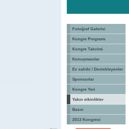
Fotoğraf Galerisi
Kongre Programı
Kongre Takvimi
Konuşmacılar
Ev sahibi / Destekleyenler
Sponsorlar
Kongre Yeri
Yakın etkinlikler
Basın
2013 Kongresi