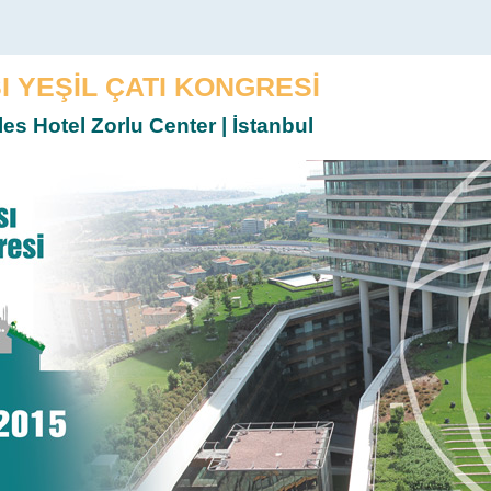
I YEŞİL ÇATI KONGRESİ
es Hotel Zorlu Center | İstanbul