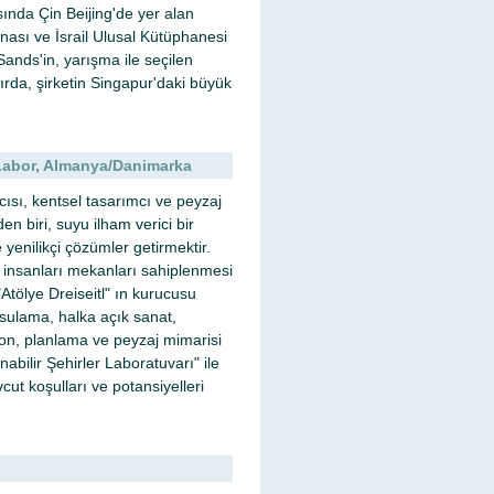
asında Çin Beijing'de yer alan
ası ve İsrail Ulusal Kütüphanesi
ands'in, yarışma ile seçilen
zırda, şirketin Singapur'daki büyük
r Labor, Almanya/Danimarka
ıcısı, kentsel tasarımcı ve peyzaj
en biri, suyu ilham verici bir
yenilikçi çözümler getirmektir.
n, insanları mekanları sahiplenmesi
Atölye Dreiseitl" ın kurucusu
 sulama, halka açık sanat,
syon, planlama ve peyzaj mimarisi
abilir Şehirler Laboratuvarı" ile
vcut koşulları ve potansiyelleri