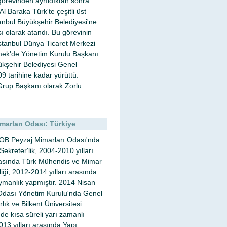
 görevinden ayrıldıktan sonra
l Baraka Türk'te çeşitli üst
stanbul Büyükşehir Belediyesi'ne
ı olarak atandı. Bu görevinin
stanbul Dünya Ticaret Merkezi
mek'de Yönetim Kurulu Başkanı
ükşehir Belediyesi Genel
9 tarihine kadar yürüttü.
rup Başkanı olarak Zorlu
arları Odası: Türkiye
MOB Peyzaj Mimarları Odası'nda
kreter'lik, 2004-2010 yılları
arasında Türk Mühendis ve Mimar
iği, 2012-2014 yılları arasında
manlık yapmıştır. 2014 Nisan
Odası Yönetim Kurulu'nda Genel
k ve Bilkent Üniversitesi
de kısa süreli yarı zamanlı
013 yılları arasında Yapı