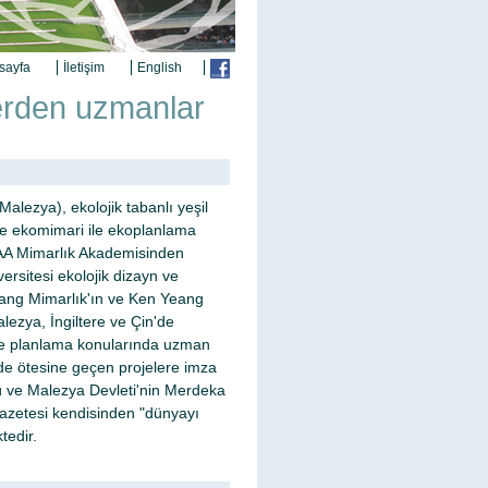
sayfa
İletişim
English
lerden uzmanlar
lezya), ekolojik tabanlı yeşil
ve ekomimari ile ekoplanlama
a AA Mimarlık Akademisinden
rsitesi ekolojik dizayn ve
ang Mimarlık'ın ve Ken Yeang
lezya, İngiltere ve Çin'de
i ve planlama konularında uzman
 de ötesine geçen projelere imza
lü ve Malezya Devleti'nin Merdeka
gazetesi kendisinden "dünyayı
tedir.