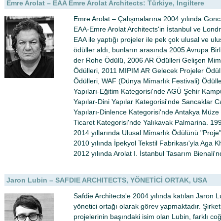
Emre Arolat – EAA Emre Arolat Architects: Türkiye, İngiltere
Emre Arolat – Çalışmalarına 2004 yılında Gonca 
EAA-Emre Arolat Architects'in İstanbul ve Lond
EAA ile yaptığı projeler ile pek çok ulusal ve u
ödüller aldı, bunların arasında 2005 Avrupa Bir
der Rohe Ödülü, 2006 AR Ödülleri Gelişen Mim
Ödülleri, 2011 MIPIM AR Gelecek Projeler Ödü
Ödülleri, WAF (Dünya Mimarlık Festivali) Ödülle
Yapıları-Eğitim Kategorisi'nde AGÜ Şehir Kam
Yapılar-Dini Yapılar Kategorisi'nde Sancaklar C
Yapıları-Dinlence Kategorisi'nde Antakya Müze
Ticaret Kategorisi'nde Yalıkavak Palmarina. 1
2014 yıllarında Ulusal Mimarlık Ödülünü "Proje"
2010 yılında İpekyol Tekstil Fabrikası'yla Aga
2012 yılında Arolat I. İstanbul Tasarım Bienali'n
Jaron Lubin – SAFDIE ARCHITECTS, YÖNETİCİ ORTAK, USA
Safdie Architects'e 2004 yılında katılan Jaron Lu
yönetici ortağı olarak görev yapmaktadır. Şirket
projelerinin başındaki isim olan Lubin, farklı co