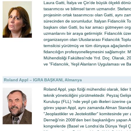
Laura Gatti, İtalya ve Çin'de büyük ölçekli dön
tasarımcısı ve bilimsel tarım uzmanıdır. Stefano
projesinin ortak tasarımcısı olan Gatti, aynı z
sürecinden de sorumludur. İtalyan Fidancılık To
başkanı olan Gatti, bu kar amacı gütmeyen o
uzmanlarını bir araya getirmiştir. Fidancılık ü
organizasyon olan Uluslararası Fidancılık Toplu
temsilcisi yürütmüş ve tüm dünyaya ağaçlandır
fidancılığın profesyonelleşmesini sağlamıştır. M
Mühendisliği Fakültesi'nde Yrd. Doç. Olarak, 20
ve "Fidancılık, Yeşil Alanların Uygulaması ve Ba
Roland Appl – IGRA BAŞKANI, Almanya
Roland Appl, yapı fiziği mühendisi olarak, lider bi
teknik yöneticiliğini yürütmektedir. Peyzaj Geliş
Kuruluşu (FLL) 'nde yeşil çatı ilkeleri üzerine ç
görev yapan Appl, aynı zamanda Alman Standart
"Jeoplastikler ve Jeotekstiller" komitesinde yer 
Derneği'nin 2008'den beri başkanlığını yapan Ap
kongrelerde (Basel ve Londra'da Dünya Yeşil Ça