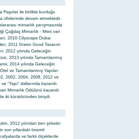
Paşolar ile birlikte kurduğu
ra ofislerinde devam etmektedir.
luslararası mimarlık yarışmasında
liği Çağdaş Mimarlık - Mies van
ari, 2010 Cityscape Dubai
lleri, 2011 Green Good Tasarım
ri: 2012 yılında Geleceğin
püsü, 2013 yılında Tamamlanmış
amii, 2014 yılında Geleceğin
 Otel ve Tamamlanmış Yapılar-
992, 2002, 2004, 2008, 2012 ve
 ve "Yapı" dallarında kazandı.
 Khan Mimarlık Ödülünü kazandı.
de iki küratöründen biriydi.
bin, 2012 yılından beri şirketin
in son yıllardaki önemli
ğrafyalarda ve farklı ölçeklerde