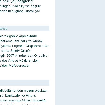
n Yeşil Çatı Kongreleri;
Singapur'da Skyrise Yeşillik
üzerine konuşmacı olarak yer
ransa
arak görev yapmaktadır.
azarlama Direktörü ve Güney
92 yılında Legrand Grup tarafından
l sonra Somfy Grup'a
ir. 2007 yılından beri Onduline
des Arts et Méitiers, Lion,
is'den MBA derecesi
istik bölümünden mezun olduktan
ra, Bankacılık ve Finans
ihleri arasında Maliye Bakanlığı