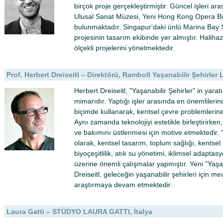
birçok proje gerçekleştirmiştir. Güncel işleri ar
Ulusal Sanat Müzesi, Yeni Hong Kong Opera Bin
bulunmaktadır. Singapur'daki ünlü Marina Bay S
projesinin tasarım ekibinde yer almıştır. Haliha
ölçekli projelerini yönetmektedir.
Prof. Herbert Dreiseitl – Direktörü, Ramboll Yaşanabilir Şehirle
Herbert Dreiseitl, "Yaşanabilir Şehirler" in yarat
mimarıdır. Yaptığı işler arasında en önemlilerind
biçimde kullanarak, kentsel çevre problemlerine 
Aynı zamanda teknolojiyi estetikle birleştirirke
ve bakımını üstlenmesi için motive etmektedir. "
olarak, kentsel tasarım, toplum sağlığı, kentsel
biyoçeşitlilik, atık su yönetimi, iklimsel adapta
üzerine önemli çalışmalar yapmıştır. Yeni "Yaşan
Dreiseitl, geleceğin yaşanabilir şehirleri için me
araştırmaya devam etmektedir.
Laura Gatti – STÜDYO LAURA GATTI, İtalya