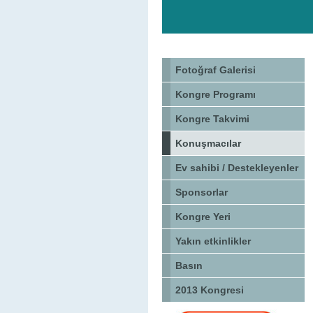
Fotoğraf Galerisi
Kongre Programı
Kongre Takvimi
Konuşmacılar
Ev sahibi / Destekleyenler
Sponsorlar
Kongre Yeri
Yakın etkinlikler
Basın
2013 Kongresi