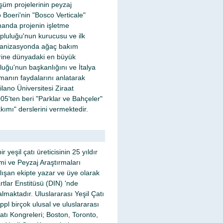
üşüm projelerinin peyzaj
 Boeri'nin "Bosco Verticale"
amanda projenin işletme
pluluğu'nun kurucusu ve ilk
rganizasyonda ağaç bakım
zerine dünyadaki en büyük
luğu'nun başkanlığını ve İtalya
manın faydalarını anlatarak
ilano Üniversitesi Ziraat
05'ten beri "Parklar ve Bahçeler"
kımı" derslerini vermektedir.
r yeşil çatı üreticisinin 25 yıldır
imi ve Peyzaj Araştırmaları
alışan ekipte yazar ve üye olarak
lar Enstitüsü (DIN) 'nde
almaktadır. Uluslararası Yeşil Çatı
pl birçok ulusal ve uluslararası
tı Kongreleri; Boston, Toronto,