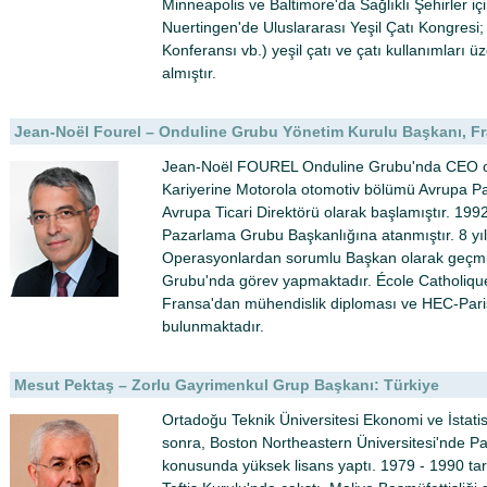
Minneapolis ve Baltimore'da Sağlıklı Şehirler içi
Nuertingen'de Uluslararası Yeşil Çatı Kongresi; 
Konferansı vb.) yeşil çatı ve çatı kullanımları 
almıştır.
Jean-Noël Fourel – Onduline Grubu Yönetim Kurulu Başkanı, F
Jean-Noël FOUREL Onduline Grubu'nda CEO ol
Kariyerine Motorola otomotiv bölümü Avrupa P
Avrupa Ticari Direktörü olarak başlamıştır. 19
Pazarlama Grubu Başkanlığına atanmıştır. 8 yı
Operasyonlardan sorumlu Başkan olarak geçmişt
Grubu'nda görev yapmaktadır. École Catholique 
Fransa'dan mühendislik diploması ve HEC-Par
bulunmaktadır.
Mesut Pektaş – Zorlu Gayrimenkul Grup Başkanı: Türkiye
Ortadoğu Teknik Üniversitesi Ekonomi ve İstat
sonra, Boston Northeastern Üniversitesi'nde Pa
konusunda yüksek lisans yaptı. 1979 - 1990 tar