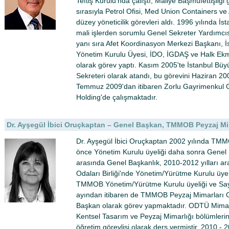
Teftiş Kurulu'nda çalıştı, Maliye Başmüfettişliği
sırasıyla Petrol Ofisi, Med Union Containers ve A
düzey yöneticilik görevleri aldı. 1996 yılında İ
mali işlerden sorumlu Genel Sekreter Yardımcıs
yanı sıra Afet Koordinasyon Merkezi Başkanı, İ
Yönetim Kurulu Üyesi, İDO, İGDAŞ ve Halk Ek
olarak görev yaptı. Kasım 2005'te İstanbul Büy
Sekreteri olarak atandı, bu görevini Haziran 200
Temmuz 2009'dan itibaren Zorlu Gayrimenkul G
Holding'de çalışmaktadır.
Dr. Ayşegül İbici Oruçkaptan – Genel Başkan, TMMOB Peyzaj Mim
Dr. Ayşegül İbici Oruçkaptan 2002 yılında TM
önce Yönetim Kurulu üyeliği daha sonra Genel Se
arasında Genel Başkanlık, 2010-2012 yılları 
Odaları Birliği'nde Yönetim/Yürütme Kurulu üyel
TMMOB Yönetim/Yürütme Kurulu üyeliği ve Say
ayından itibaren de TMMOB Peyzaj Mimarları 
Başkan olarak görev yapmaktadır. ODTÜ Mimarlı
Kentsel Tasarım ve Peyzaj Mimarlığı bölümlerin
öğretim görevlisi olarak ders vermiştir. 2010 - 2