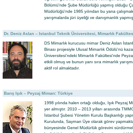
Bölümü'nde Şube Müdürlüğü yapmış olduğu Çan
Müdürlüğü'nde 1985 yılından bu yana çalışmakt
yarışmalarda jüri üyeliği ve danışmanlık yapmışt
Dr. Deniz Aslan – Istanbul Teknik Üniversitesi, Mimarlık Fakültes
DS Mimarlık kurucusu mimar Deniz Aslan İstan
Binası projesiyle Ulusal Mimarlık Ödülü'nü kaza
Üniversitesi'ndeki Mimarlık Fakültesi'nde Peyz
etkili olmuş ve bunun yanı sıra mimarlık yarış
aktif rol almaktadır.
Barış Işık – Peyzaj Mimarı: Türkiye
1998 yılında halen ortağı olduğu, Işık Peyzaj Mi
yer almıştır. 2010 – 2013 yılları arasında TM
İstanbul Şubesi Yönetim Kurulu Başkanlığı ya
Kurulunda, Sayman Üye olarak görev yapmaktad
bünyesinde Genel Müdürlük görevini sürdürmek