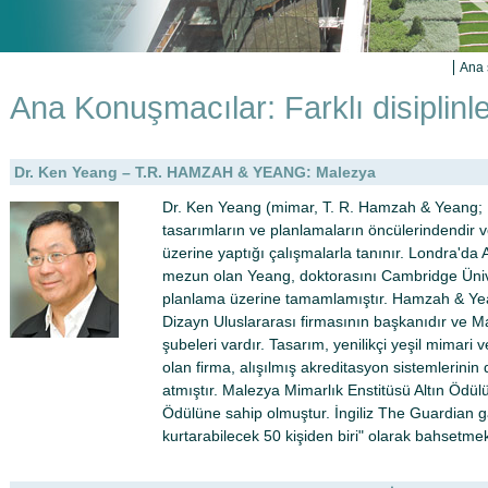
Ana 
Ana Konuşmacılar: Farklı disiplin
Dr. Ken Yeang – T.R. HAMZAH & YEANG: Malezya
Dr. Ken Yeang (mimar, T. R. Hamzah & Yeang; Ma
tasarımların ve planlamaların öncülerindendir 
üzerine yaptığı çalışmalarla tanınır. Londra'd
mezun olan Yeang, doktorasını Cambridge Ünive
planlama üzerine tamamlamıştır. Hamzah & Ye
Dizayn Uluslararası firmasının başkanıdır ve Ma
şubeleri vardır. Tasarım, yenilikçi yeşil mimar
olan firma, alışılmış akreditasyon sistemlerinin
atmıştır. Malezya Mimarlık Enstitüsü Altın Ödü
Ödülüne sahip olmuştur. İngiliz The Guardian 
kurtarabilecek 50 kişiden biri" olarak bahsetmek