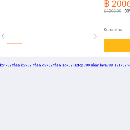
฿ 200
฿1200.00
-80
Kuantitas
ktv 789สล็อต
ktv789 สล็อต
ktv789สล็อต
lab789
laptop 789 สล็อต
lava789
lava789 ทา