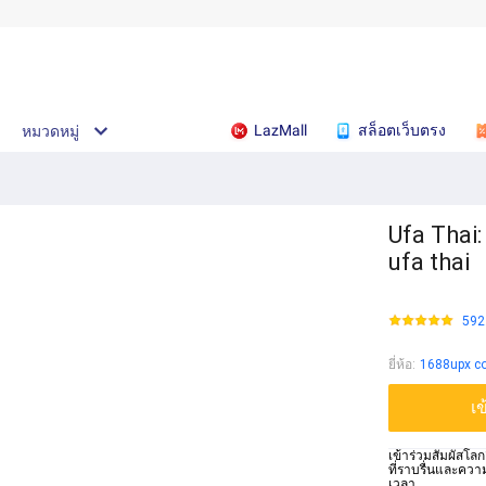
LazMall
สล็อตเว็บตรง
หมวดหมู่
Ufa Thai:
ufa thai
592
ยี่ห้อ
:
1688upx co
เข
เข้าร่วมสัมผัสโล
ที่ราบรื่นและควา
เวลา