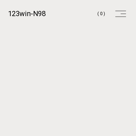
O
123win-N98
(
0
)
p
e
n
M
e
n
u