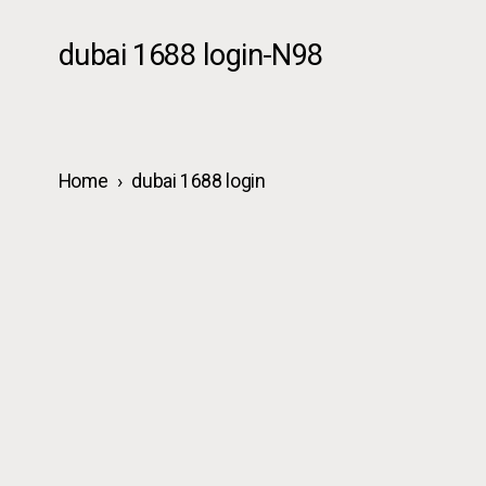
dubai 1688 login-N98
Home
dubai 1688 login