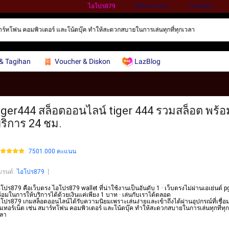
ไอโปร879
สล็อตเว็บตรง
เว็บสล็อต
าร์ทโฟน คอมพิวเตอร์ และโน้ตบุ๊ค ทำให้สะดวกสบายในการเล่นทุกที่ทุกเวลา
& Tagihan
Voucher & Diskon
LazBlog
iger444 สล็อตออนไลน์ tiger 444 รวมสล็อต พร้อ
ริการ 24 ชม.
7501.000 คะแนน
บรนด์
:
ไอโปร879
โปร879 คือเว็บตรง ไอโปร879 wallet ที่น่าใช้งานเป็นอันดับ 1 · เว็บตรงไม่ผ่านเอเย่นต์ p
้อมในการให้บริการได้ด้วยเงินแค่เพียง 1 บาท · เล่นกับเราได้ตลอด
โปร879 เกมสล็อตออนไลน์ได้รับความนิยมเพราะเล่นง่ายและเข้าถึงได้ผ่านอุปกรณ์ที่เชื่อ
นเทอร์เน็ต เช่น สมาร์ทโฟน คอมพิวเตอร์ และโน้ตบุ๊ค ทำให้สะดวกสบายในการเล่นทุกที่ทุก
วลา