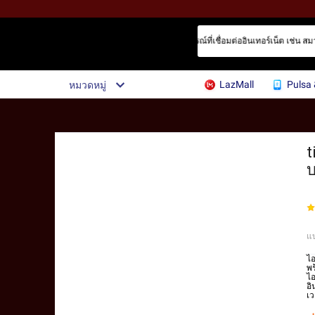
ด้รับความนิยมเพราะเล่นง่ายและเข้าถึงได้ผ่านอุปกรณ์ที่เชื่อมต่ออินเทอร์เน็ต เช่น สม
LazMall
Pulsa 
หมวดหมู่
t
บ
แ
ไอ
พร
ไอ
อิ
เ