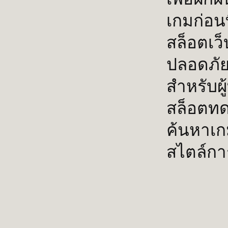
เกมก่อนท
สล็อตเว
ปลอดภัย
สำหรับผู
สล็อตทด
ค้นหาเก
สไตล์กา