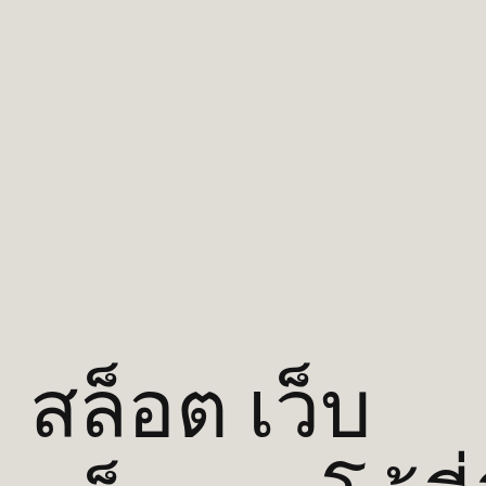
สล็อต เว็บ