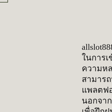
allslot8
ในการเข
ความหลา
สามารถ
แพลตฟอร์
นอกจากนี
เพื่อฝึ