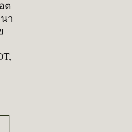
็อต
ฒนา
ย
OT,