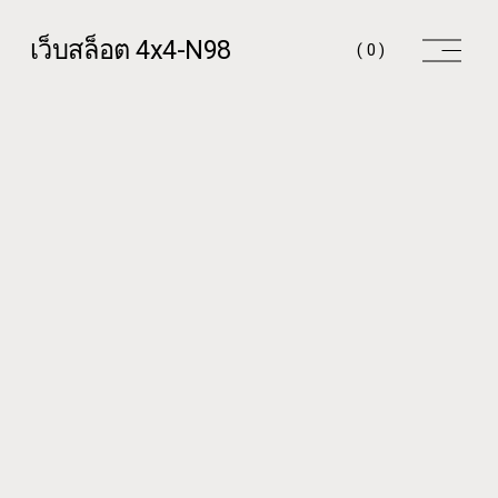
O
เว็บสล็อต 4x4-N98
(
0
)
p
e
n
M
e
n
u