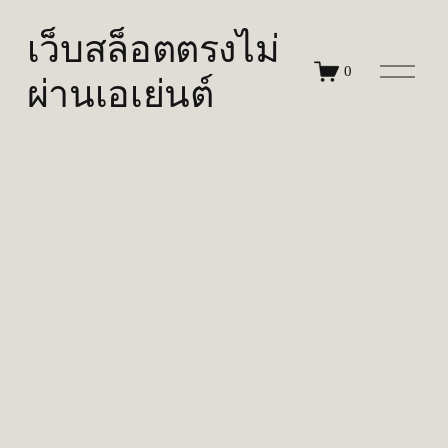
เว็บสล็อตตรงไม่
O
0
ผ่านเอเย่นต์
p
e
n
M
e
n
u