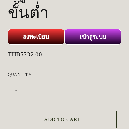
ขั้นต่ำ
ลงทะเบียน
เข้าสู่ระบบ
THB5732.00
QUANTITY:
ADD TO CART