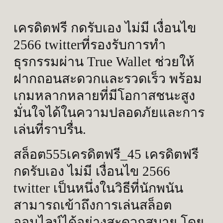
เครดิตฟรี กดรับเอง ไม่มี เงื่อนไข
2566 twitterที่รองรับการทำ
ธุรกรรมผ่าน True Wallet ช่วยให้
ฝากถอนสะดวกและรวดเร็ว พร้อม
เกมหลากหลายที่มีโอกาสชนะสูง
มั่นใจได้ในความปลอดภัยและการ
เล่นที่ราบรื่น.
สล็อต555เครดิตฟรี_45 เครดิตฟรี
กดรับเอง ไม่มี เงื่อนไข 2566
twitter เป็นหนึ่งในวิธีที่นักพนัน
สามารถเข้าถึงการเล่นสล็อต
ออนไลน์ได้อย่างสะดวกสบาย โดย