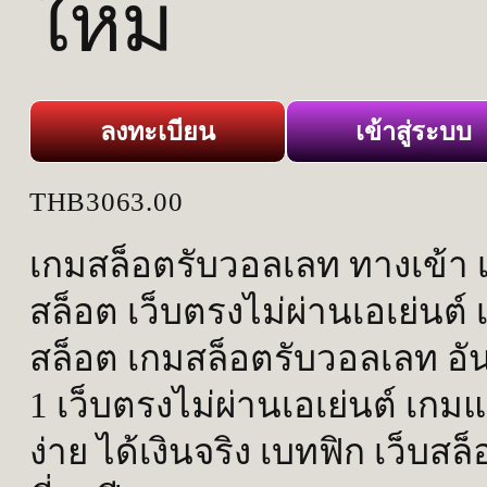
ใหม่
ลงทะเบียน
เข้าสู่ระบบ
THB3063.00
เกมสล็อตรับวอลเลท ทางเข้า เ
สล็อต เว็บตรงไม่ผ่านเอเย่นต์ เ
สล็อต เกมสล็อตรับวอลเลท อั
1 เว็บตรงไม่ผ่านเอเย่นต์ เกม
ง่าย ได้เงินจริง เบทฟิก เว็บสล็