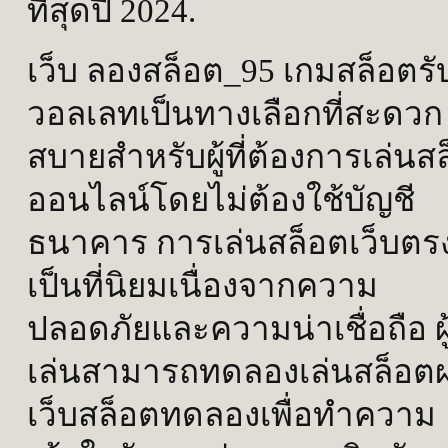
ที่สุดปี 2024.
เว็บ ลองสล็อต_95 เกมสล็อตรั
วอลเลทเป็นทางเลือกที่สะดวก
สบายสำหรับผู้ที่ต้องการเล่นส
ออนไลน์โดยไม่ต้องใช้บัญชี
ธนาคาร การเล่นสล็อตเว็บตรง
เป็นที่นิยมเนื่องจากความ
ปลอดภัยและความน่าเชื่อถือ ผู
เล่นสามารถทดลองเล่นสล็อตผ
เว็บสล็อตทดลองเพื่อทำความ