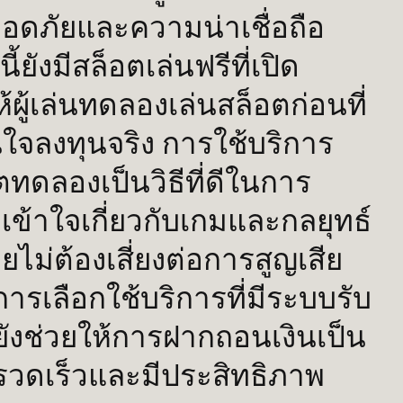
ดภัยและความน่าเชื่อถือ 
้ยังมีสล็อตเล่นฟรีที่เปิด
ผู้เล่นทดลองเล่นสล็อตก่อนที่
นใจลงทุนจริง การใช้บริการ
ตทดลองเป็นวิธีที่ดีในการ
ข้าใจเกี่ยวกับเกมและกลยุทธ์
ยไม่ต้องเสี่ยงต่อการสูญเสีย
 การเลือกใช้บริการที่มีระบบรับ
ังช่วยให้การฝากถอนเงินเป็น
รวดเร็วและมีประสิทธิภาพ