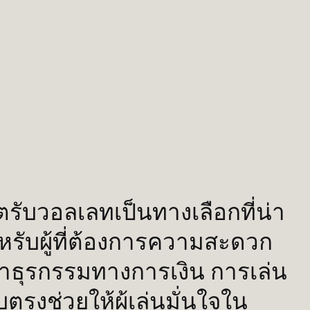
ตรับวอลเลทเป็นทางเลือกที่น่า
รับผู้ที่ต้องการความสะดวก
ธุรกรรมทางการเงิน การเล่น
บตรงช่วยให้ผู้เล่นมั่นใจใน