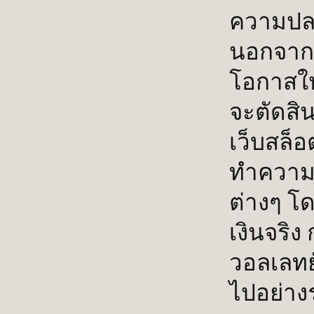
ความปลอ
นอกจากนี
โอกาสให้
จะตัดสิ
เว็บสล็อ
ทำความเ
ต่างๆ โด
เงินจริง
วอลเลทย
ไปอย่าง