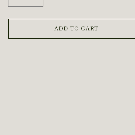
ADD TO CART