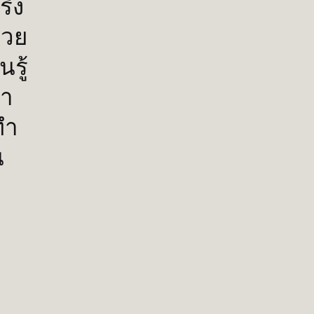
ริง
่วย
รู้
่า
ทำ
น