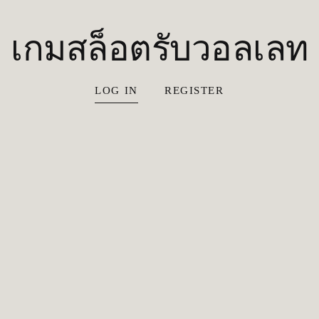
เกมสล็อตรับวอลเลท
LOG IN
REGISTER