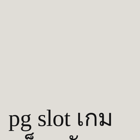
pg slot เกม