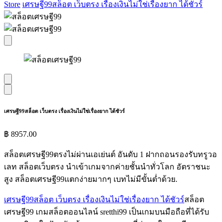
Store
เศรษฐี99สล็อต เว็บตรง เรื่องเงินไม่ใช่เรื่องยาก ได้ชัวร์
เศรษฐี99สล็อต เว็บตรง เรื่องเงินไม่ใช่เรื่องยาก ได้ชัวร์
฿ 8957.00
สล็อตเศรษฐี99ตรงไม่ผ่านเอเย่นต์ อันดับ 1 ฝากถอนรองรับทรูวอ
เลท สล็อตเว็บตรง นำเข้าเกมจากค่ายชั้นนำทั่วโลก อัตราชนะ
สูง สล็อตเศรษฐี99แตกง่ายมากๆ เบทไม่มีขั้นต่ำด้วย.
เศรษฐี99สล็อต เว็บตรง เรื่องเงินไม่ใช่เรื่องยาก ได้ชัวร์
สล็อต
เศรษฐี99 เกมสล็อตออนไลน์ sretthi99 เป็นเกมบนมือถือที่ได้รับ