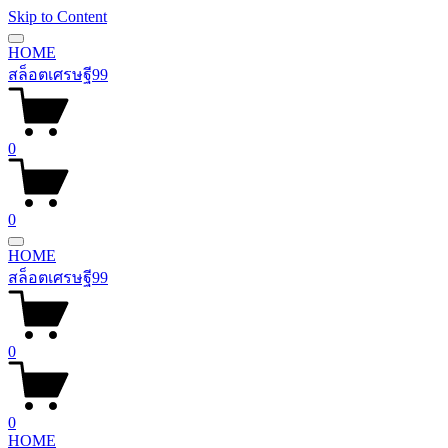
Skip to Content
HOME
สล็อตเศรษฐี99
0
0
HOME
สล็อตเศรษฐี99
0
0
HOME