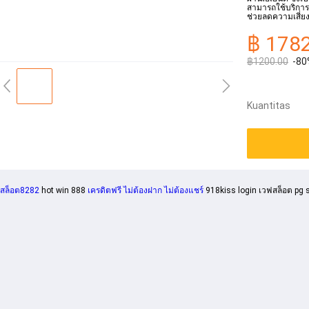
สามารถใช้บริการเ
ช่วยลดความเสี่ย
฿ 178
฿1200.00
-80
Kuantitas
สล็อต8282
hot win 888
เครดิตฟรี ไม่ต้องฝาก ไม่ต้องแชร์
918kiss login เวฟสล็อต pg 