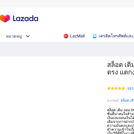
LazMall
เครดิตโทรศัพท์และ
หมวดหมู่
สล็อต เติ
ตรง แตกง่
663
แบรนด์
:
สล็อต เต
สล็อต เติม ถอน t
ชั่นที่น่าสนใจสำห
เงินและถอนเงินได
เติมจากการฝากเงิน
ความมั่นคงและปล
ทำความเข้าใจเกี่
เป็นวิธีที่ดีในกา