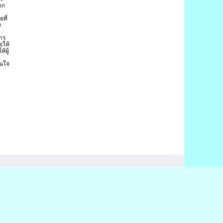
าก
ที่
ง
การ
ยให้
้ผู้
สนใจ