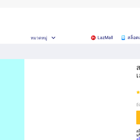
LazMall
สล็อต
หมวดหมู่
ส
เ
ยี่
สล
หร
สล