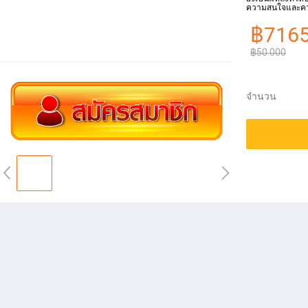
ความสนใจและคว
฿716
฿50.000
จำนวน