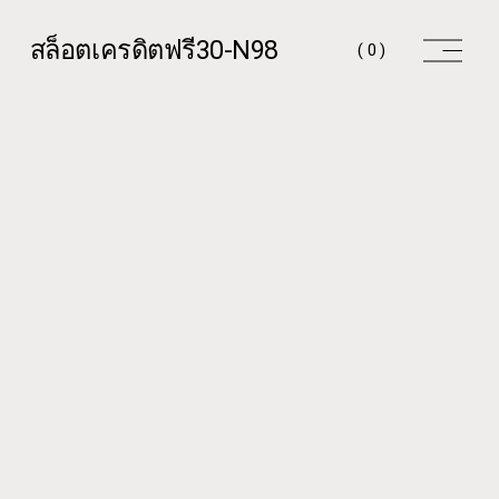
O
สล็อตเครดิตฟรี30-N98
(
0
)
p
e
n
M
e
n
u