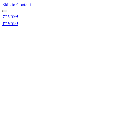
Skip to Content
ราชา99
ราชา99