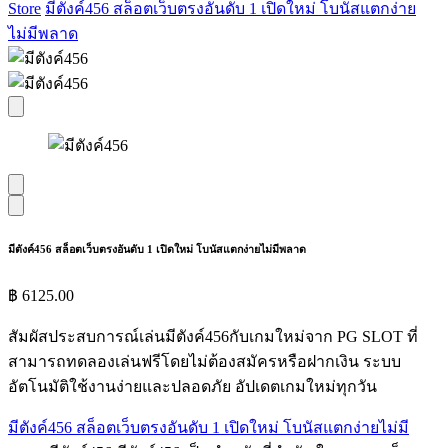
Store
มีตังค์456 สล็อตเว็บตรงอันดับ 1 เปิดใหม่ โบนัสแตกง่าย
ไม่มีพลาด
มีตังค์456 สล็อตเว็บตรงอันดับ 1 เปิดใหม่ โบนัสแตกง่ายไม่มีพลาด
฿ 6125.00
สัมผัสประสบการณ์เล่นมีตังค์456กับเกมใหม่จาก PG SLOT ที่
สามารถทดลองเล่นฟรีโดยไม่ต้องสมัครหรือฝากเงิน ระบบ
อัตโนมัติใช้งานง่ายและปลอดภัย อัปเดตเกมใหม่ทุกวัน
มีตังค์456 สล็อตเว็บตรงอันดับ 1 เปิดใหม่ โบนัสแตกง่ายไม่มี