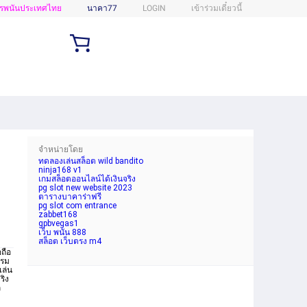
ารพนันประเทศไทย
นาคา77
LOGIN
เข้าร่วมเดี๋ยวนี้
จำหน่ายโดย
ทดลองเล่นสล็อต wild bandito
ninja168 v1
เกมสล็อตออนไลน์ได้เงินจริง
pg slot new website 2023
ตารางบาคาร่าฟรี
pg slot com entrance
zabbet168
gpbvegas1
เว็บ พนัน 888
สล็อต เว็บตรง m4
ถือ
รรม
เล่น
ริง
ก