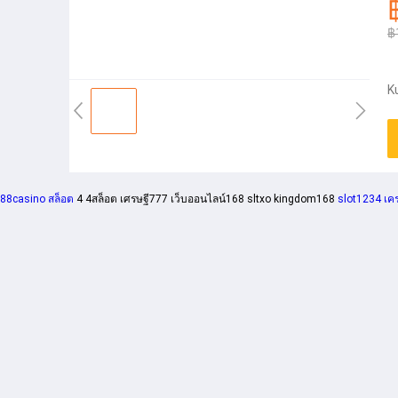
฿
K
88casino สล็อต
4 4สล็อต เศรษฐี777 เว็บออนไลน์168 sltxo kingdom168
slot1234 เคร