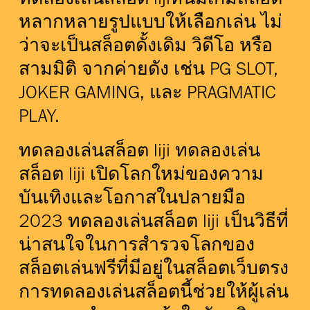
e
g
P
i
หลากหลายรูปแบบให้เลือกเล่น ไม่
r
n
i
a
ว่าจะเป็นสล็อตดั้งเดิม วิดีโอ หรือ
c
l
สามมิติ จากค่ายดัง เช่น PG SLOT,
e
P
:
r
JOKER GAMING, และ PRAGMATIC
i
c
PLAY.
e
:
ทดลองเล่นสล็อต liji ทดลองเล่น
สล็อต liji เปิดโลกใหม่ของความ
บันเทิงและโอกาสในปลายมือ 
2023 ทดลองเล่นสล็อต liji เป็นวิธีที่
น่าสนใจในการสำรวจโลกของ
สล็อตเล่นฟรีที่มีอยู่ในสล็อตเว็บตรง 
การทดลองเล่นสล็อตนี้ช่วยให้ผู้เล่น