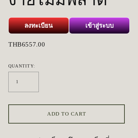
ลงทะเบียน
เข้าสู่ระบบ
THB6557.00
QUANTITY:
ADD TO CART