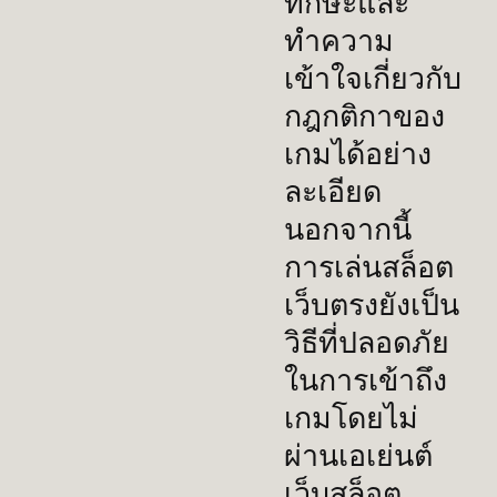
ทักษะและ
ทำความ
เข้าใจเกี่ยวกับ
กฎกติกาของ
เกมได้อย่าง
ละเอียด 
นอกจากนี้ 
การเล่นสล็อต
เว็บตรงยังเป็น
วิธีที่ปลอดภัย
ในการเข้าถึง
เกมโดยไม่
ผ่านเอเย่นต์ 
เว็บสล็อต