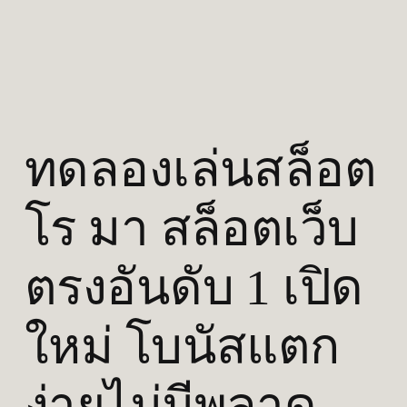
ทดลองเล่นสล็อต
โร มา สล็อตเว็บ
ตรงอันดับ 1 เปิด
ใหม่ โบนัสแตก
ง่ายไม่มีพลาด