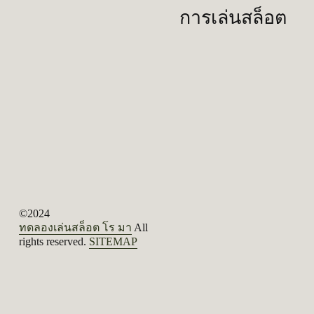
การเล่นสล็อต
©2024 
ทดลองเล่นสล็อต โร มา
 All 
rights reserved. 
SITEMAP