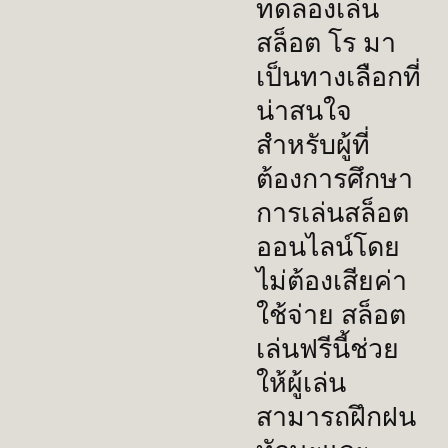
ทดลองเล่น
สล็อต โร มา 
เป็นทางเลือกที่
น่าสนใจ
สำหรับผู้ที่
ต้องการศึกษา
การเล่นสล็อต
ออนไลน์โดย
ไม่ต้องเสียค่า
ใช้จ่าย สล็อต
เล่นฟรีนี้ช่วย
ให้ผู้เล่น
สามารถฝึกฝน