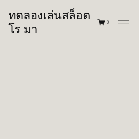
ทดลองเล่นสล็อต
O
0
โร มา
p
e
n
M
e
n
u