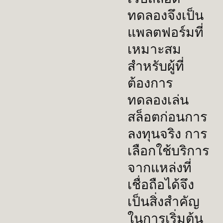
ทดลองจึงเป็น
แพลตฟอร์มที่
เหมาะสม
สำหรับผู้ที่
ต้องการ
ทดลองเล่น
สล็อตก่อนการ
ลงทุนจริง การ
เลือกใช้บริการ
จากแหล่งที่
เชื่อถือได้จึง
เป็นสิ่งสำคัญ
ในการเริ่มต้น