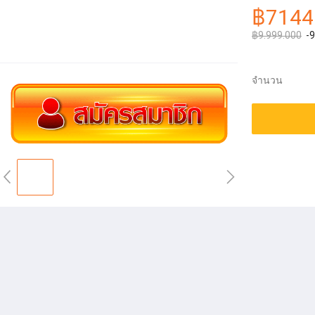
฿7144
฿9.999.000
-
จำนวน